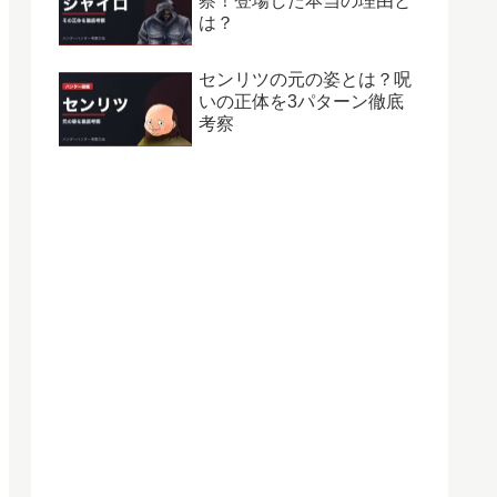
察！登場した本当の理由と
は？
センリツの元の姿とは？呪
いの正体を3パターン徹底
考察