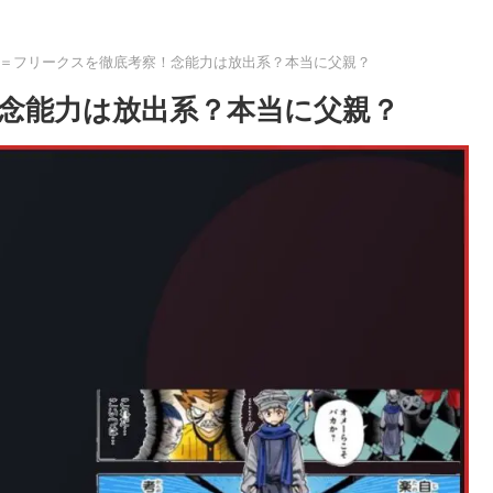
＝フリークスを徹底考察！念能力は放出系？本当に父親？
念能力は放出系？本当に父親？