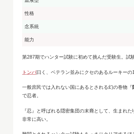
血液型
性格
念系統
能力
第287期でハンター試験に初めて挑んだ受験生。試験
トンパ
曰く、ベテラン並みにクセのあるルーキーの
一般庶民では入れない国にあるとされる幻の巻物『
で忍者。
『忍』と呼ばれる隠密集団の末裔として、生まれた
非常に高い。