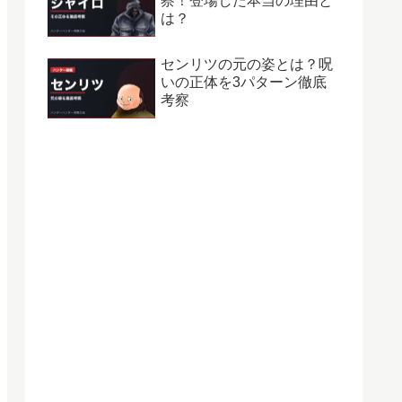
察！登場した本当の理由と
は？
センリツの元の姿とは？呪
いの正体を3パターン徹底
考察