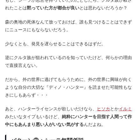
もし、シーラが悪意を持っていたのだとしたら、クルタ族が殺さ
れたことは
黙っていた方が都合が良い
とは思わないだろうか？
森の奥地の死体なんて放っておけば、誰も見つけることはできず
にニュースにもならないだろう。
少なくとも、発見を遅らせることはできるはずだ。
逆にクルタ族が狙われているのを知っていたけど、何らかの理由
で直接言えない。
だから、外の世界に逃げてもらうために、外の世界に興味が向く
ような自分の大切な『ディノ・ハンター』を読ませた可能性もな
きにしもあらず・・・
あと、ハンターライセンスが欲しいだけなら、
ヒソカ
とか
イルミ
みたいなタイプもいるけど、
純粋にハンターを目指す人間って作
中にもあんまり悪い人がいない気がする
んだよね。