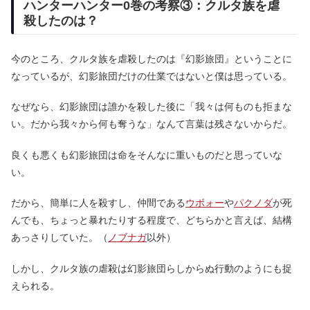
ハンターハンター0巻の考察③：クルタ族を虐
殺したのは？
今のところ、クルタ族を虐殺したのは『幻影旅団』ということに
なっているが、幻影旅団だけの仕業ではないと僕は思っている。
なぜなら、幻影旅団は誰かを殺した後に「我々は何ものも拒まな
い。だから我々から何も奪うな」なんて言葉は残さないからだ。
良くも悪くも幻影旅団は命をそんなに重いものだと思っていな
い。
だから、簡単に人を殺すし、仲間である
ウボォー
や
パクノダ
が死
んでも、ちょっと暴れたりする程度で、どちらかと言えば、結構
あっさりしていた。（
ノブナガ
以外）
しかし、クルタ族の虐殺は幻影旅団らしからぬ行動のようにも捉
えられる。