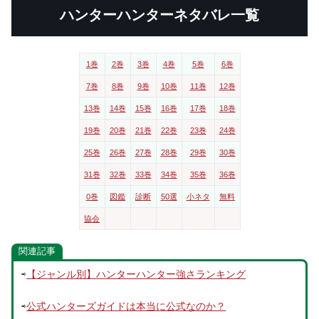
ハンターハンターネタバレ一覧
1巻
2巻
3巻
4巻
5巻
6巻
7巻
8巻
9巻
10巻
11巻
12巻
13巻
14巻
15巻
16巻
17巻
18巻
19巻
20巻
21巻
22巻
23巻
24巻
25巻
26巻
27巻
28巻
29巻
30巻
31巻
32巻
33巻
34巻
35巻
36巻
0巻
図鑑
診断
50選
小ネタ
無料
協会
関連記事
⇨
【ジャンル別】ハンターハンター強さランキング
⇨
公式ハンターズガイドは本当に公式なのか？