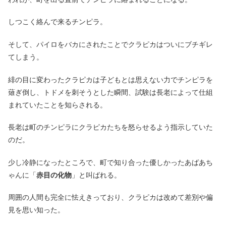
しつこく絡んで来るチンピラ。
そして、パイロをバカにされたことでクラピカはついにブチギレ
てしまう。
緋の目に変わったクラピカは子どもとは思えない力でチンピラを
薙ぎ倒し、トドメを刺そうとした瞬間、試験は長老によって仕組
まれていたことを知らされる。
長老は町のチンピラにクラピカたちを怒らせるよう指示していた
のだ。
少し冷静になったところで、町で知り合った優しかったあばあち
ゃんに「
赤目の化物
」と叫ばれる。
周囲の人間も完全に怯えきっており、クラピカは改めて差別や偏
見を思い知った。