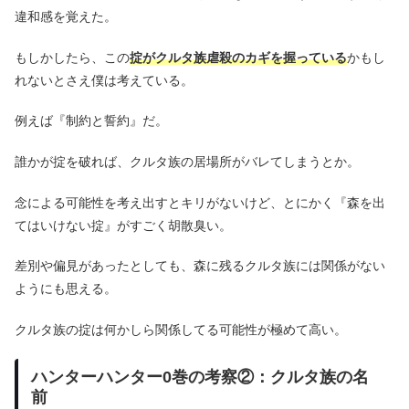
違和感を覚えた。
もしかしたら、この
掟がクルタ族虐殺のカギを握っている
かもし
れないとさえ僕は考えている。
例えば『制約と誓約』だ。
誰かが掟を破れば、クルタ族の居場所がバレてしまうとか。
念による可能性を考え出すとキリがないけど、とにかく『森を出
てはいけない掟』がすごく胡散臭い。
差別や偏見があったとしても、森に残るクルタ族には関係がない
ようにも思える。
クルタ族の掟は何かしら関係してる可能性が極めて高い。
ハンターハンター0巻の考察②：クルタ族の名
前