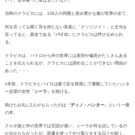
当時のクラピカには、128人の同胞と恵み豊かな森が世界の全て。
何を言っても聞く耳を持たない長老に「クソジジイ！」と文句を
言ってると、親友である『
パイロ
』にクラピカは呼び止められ
る。
クラピカは、パイロから外の世界には差別や偏見がたくさんある
ことを伝えられるが、クラピカには諦めることができない理由が
あった・・・
1年前、クラピカとパイロは森で足を怪我して遭難していたハンタ
ー志望の女性『
シーラ
』を助ける。
助けたお礼に2人がもらったのは『
ディノ・ハンター
』という一冊
の本。
クルタ族と外の世界では言語が違い、シーラが何を話しているの
か分からなかったが、辞書を使ってやり取りをする日々が続く。