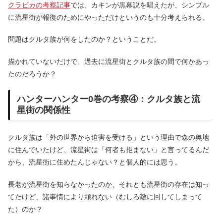
クラピカの考察記事
では、カキンが黒幕説を唱えたが、シンプル
に流星街が報復のためにやっただけというのも十分考えられる。
問題はクルタ族が何をしたのか？ということだ。
描かれていないだけで、過去に流星街とクルタ族の間で何かあっ
たのだろうか？
ハンターハンター0巻の考察④：クルタ族と流
星街の関係性
クルタ族は「外の世界から迫害を受ける」という理由で森の奥地
に住んでいたけど、流星街は「何者も拒まない」と言ってるんだ
から、流星街に住めたんじゃない？と個人的には思う。
長老が流星街を知らなかったのか、それとも流星街の存在は知っ
てたけど、諸事情により頼れない（むしろ敵に回してしまって
た）のか？