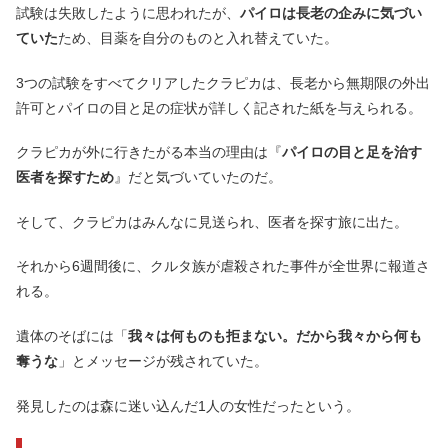
試験は失敗したように思われたが、
パイロは長老の企みに気づい
ていた
ため、目薬を自分のものと入れ替えていた。
3つの試験をすべてクリアしたクラピカは、長老から無期限の外出
許可とパイロの目と足の症状が詳しく記された紙を与えられる。
クラピカが外に行きたがる本当の理由は『
パイロの目と足を治す
医者を探すため
』だと気づいていたのだ。
そして、クラピカはみんなに見送られ、医者を探す旅に出た。
それから6週間後に、クルタ族が虐殺された事件が全世界に報道さ
れる。
遺体のそばには「
我々は何ものも拒まない。だから我々から何も
奪うな
」とメッセージが残されていた。
発見したのは森に迷い込んだ1人の女性だったという。