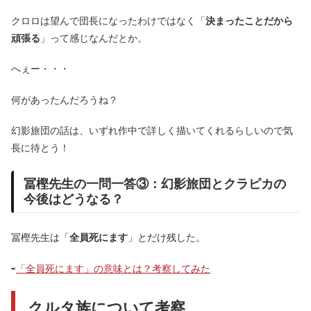
クロロは望んで団長になったわけではなく「
決まったことだから
頑張る
」って感じなんだとか。
へぇー・・・
何があったんだろうね？
幻影旅団の話は、いずれ作中で詳しく描いてくれるらしいので気
長に待とう！
冨樫先生の一問一答③：幻影旅団とクラピカの
今後はどうなる？
冨樫先生は「
全員死にます
」とだけ残した。
⇨
「全員死にます」の意味とは？考察してみた
クルタ族について考察