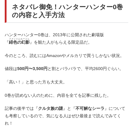
ネタバレ御免！ハンターハンター0巻
の内容と入手方法
ハンターハンター0巻は、2013年に公開された劇場版
ファントムルージュ
『
緋色の幻影
』を観た人がもらえる限定品だ。
今のところ、読むにはAmazonやメルカリで買うしかない状況。
値段は
500円〜3,500円
と割とバラバラで、平均2600円ぐらい。
「高い！」と思った方も大丈夫。
0巻が読めない人のために、内容を全てを記事に残した。
記事の後半では『
クルタ族の謎
』と『
不可解なシーラ
』について
も考察しているので、気になる人はぜひ最後まで読んでみてく
れ！