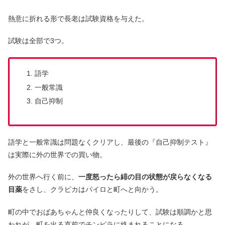
熱意に折れる形で長老は試験資格を与えた。
試験は全部で3つ。
語学
一般常識
自己抑制
語学と一般常識は問題なくクリアし、最後の『自己抑制テスト』
は実際に外の世界での買い物。
外の世界へ行く前に、
一度怒ったら緋の目の状態が戻らなくなる
目薬
をさし、クラピカはパイロと町へと向かう。
町の中でおばあちゃんと仲良くなったりして、試験は順調かと思
われが、町を出る直前でチンピラに絡まれることになる。