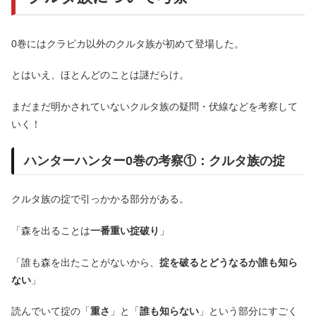
0巻にはクラピカ以外のクルタ族が初めて登場した。
とはいえ、ほとんどのことは謎だらけ。
まだまだ明かされていないクルタ族の疑問・伏線などを考察して
いく！
ハンターハンター0巻の考察①：クルタ族の掟
クルタ族の掟で引っかかる部分がある。
「森を出ることは
一番重い掟破り
」
「誰も森を出たことがないから、
掟を破るとどうなるか誰も知ら
ない
」
読んでいて掟の「
重さ
」と「
誰も知らない
」という部分にすごく