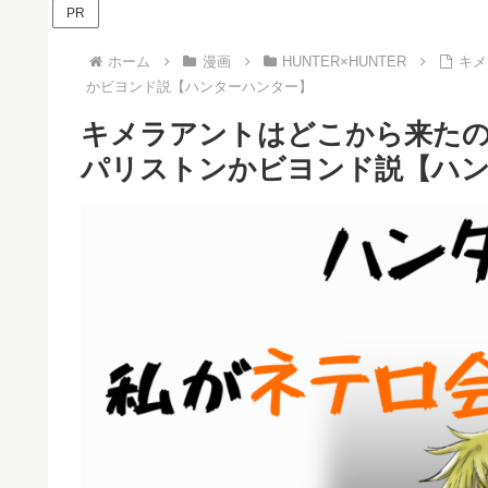
PR
ホーム
漫画
HUNTER×HUNTER
キメ
かビヨンド説【ハンターハンター】
キメラアントはどこから来た
パリストンかビヨンド説【ハ