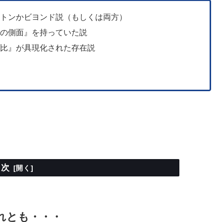
ストンかビヨンド説（もしくは両方）
負の側面』を持っていた説
対比』が具現化された存在説
。
目次
れとも・・・