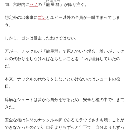
ドラゴンダイブ
間、宮殿内に
ゼノ
の『
龍星群
』が降り注ぐ。
想定外の出来事に
ゴン
とユピー以外の全員が一瞬固まってしま
う。
しかし、ゴンは暴走したわけではない。
万が一、ナックルが『龍星群』で死んでいた場合、誰かがナック
ルの代わりをしなければならないことをゴンは理解していたの
だ。
本来、ナックルの代わりをしないといけないのはシュートの役
目。
臆病なシュートは昔から自分を守るため、安全な檻の中で生きて
きた。
安全な檻は仲間のナックルや師であるモラウでさえも壊すことが
できなかったのだが、自分よりもずっと年下で、自分よりもずっ