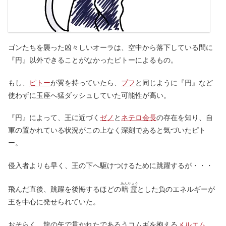
ゴンたちを襲った凶々しいオーラは、空中から落下している間に
『円』以外できることがなかったピトーによるもの。
もし、
ピトー
が翼を持っていたら、
プフ
と同じように『円』など
使わずに玉座へ猛ダッシュしていた可能性が高い。
『円』によって、王に近づく
ゼノ
と
ネテロ会長
の存在を知り、自
軍の置かれている状況がこの上なく深刻であると気づいたピト
ー。
侵入者よりも早く、王の下へ駆けつけるために跳躍するが・・・
あんりょう
飛んだ直後、跳躍を後悔するほどの
暗霊
とした負のエネルギーが
王を中心に発せられていた。
おそらく、龍の矢で貫かれたであろうコムギを抱える
メルエム
。