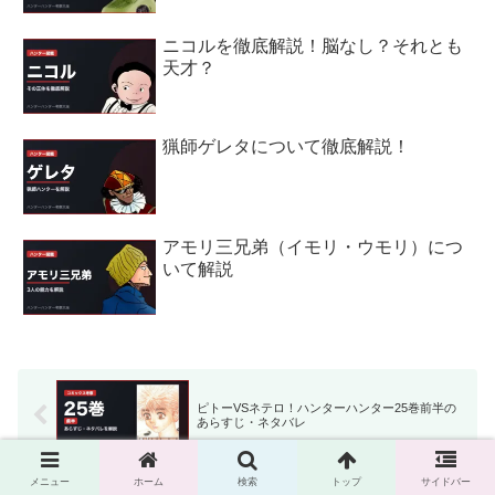
ニコルを徹底解説！脳なし？それとも
天才？
猟師ゲレタについて徹底解説！
アモリ三兄弟（イモリ・ウモリ）につ
いて解説
ピトーVSネテロ！ハンターハンター25巻前半の
あらすじ・ネタバレ
メニュー
ホーム
検索
トップ
サイドバー