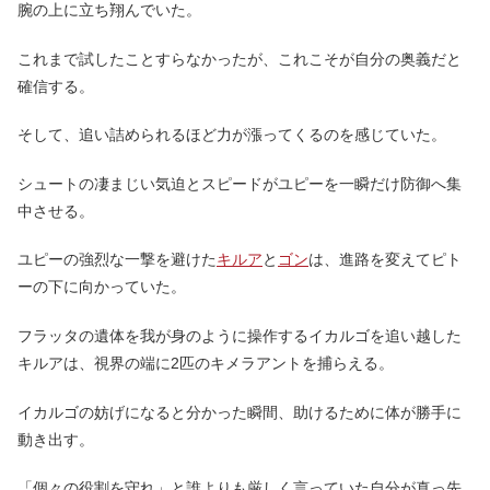
腕の上に立ち翔んでいた。
これまで試したことすらなかったが、これこそが自分の奥義だと
確信する。
そして、追い詰められるほど力が漲ってくるのを感じていた。
シュートの凄まじい気迫とスピードがユピーを一瞬だけ防御へ集
中させる。
ユピーの強烈な一撃を避けた
キルア
と
ゴン
は、進路を変えてピト
ーの下に向かっていた。
フラッタの遺体を我が身のように操作するイカルゴを追い越した
キルアは、視界の端に2匹のキメラアントを捕らえる。
イカルゴの妨げになると分かった瞬間、助けるために体が勝手に
動き出す。
「個々の役割を守れ」と誰よりも厳しく言っていた自分が真っ先