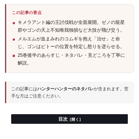
この記事の要点
キメラアント編の王討伐戦が全面展開。ゼノの龍星
群やゴンの天上不知唯我独損など大技が飛び交う。
メルエムが血まみれのコムギを抱え「治せ」と命
じ、ゴンはピトーの位置を特定し怒りを迸らせる。
25巻後半のあらすじ・ネタバレ・見どころを丁寧に
解説。
この記事には
ハンターハンターのネタバレ
が含まれます。苦
手な方はご注意ください。
目次