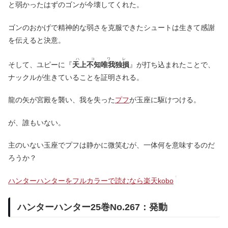
と弱かったはずのゴンが今壊してくれた。
ゴンのおかげで精神的な弱さを克服できたシュートは生きて感謝
を伝えると決意。
ハコワレ
そして、ユピーに『
天上不知唯我独損
』が打ち込まれたことで、
ナックルが生きていることを証明される。
龍の矢が宮殿を襲い、我を失った
プフ
が玉座に駆けつける。
が、誰もいない。
主のいない玉座でプフは静かに微笑むが、一体何を意味するのだ
ろうか？
ハンターハンターをフルカラーで読むなら楽天kobo
ハンターハンター25巻No.267：発動