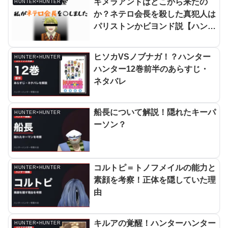
キメラアントはどこから来たの
HUNTER×HUNTER
か？ネテロ会長を殺した真犯人は
パリストンかビヨンド説【ハンタ
ーハンター】
ヒソカVSノブナガ！？ハンター
HUNTER×HUNTER
ハンター12巻前半のあらすじ・
ネタバレ
船長について解説！隠れたキーパ
HUNTER×HUNTER
ーソン？
コルトピ＝トノフメイルの能力と
HUNTER×HUNTER
素顔を考察！正体を隠していた理
由
キルアの覚醒！ハンターハンター
HUNTER×HUNTER