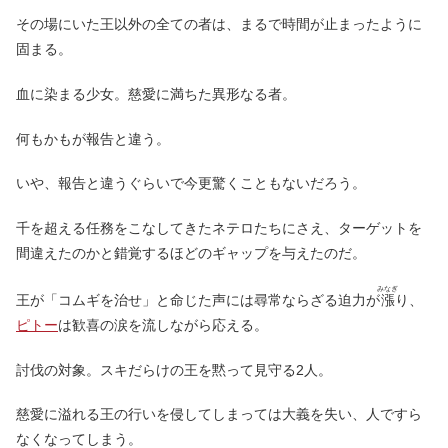
その場にいた王以外の全ての者は、まるで時間が止まったように
固まる。
血に染まる少女。慈愛に満ちた異形なる者。
何もかもが報告と違う。
いや、報告と違うぐらいで今更驚くこともないだろう。
千を超える任務をこなしてきたネテロたちにさえ、ターゲットを
間違えたのかと錯覚するほどのギャップを与えたのだ。
みなぎ
王が「コムギを治せ」と命じた声には尋常ならざる迫力が
漲
り、
ピトー
は歓喜の涙を流しながら応える。
討伐の対象。スキだらけの王を黙って見守る2人。
慈愛に溢れる王の行いを侵してしまっては大義を失い、人ですら
なくなってしまう。