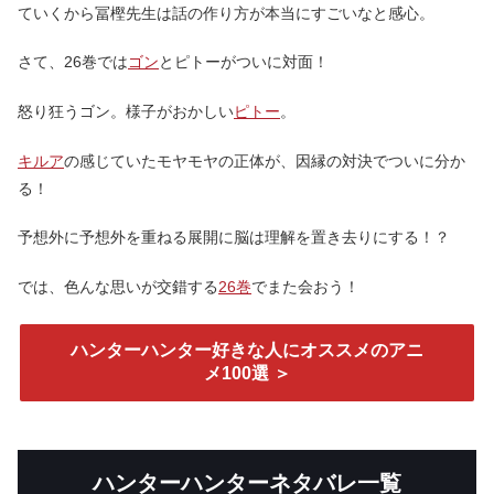
ていくから冨樫先生は話の作り方が本当にすごいなと感心。
さて、26巻では
ゴン
とピトーがついに対面！
怒り狂うゴン。様子がおかしい
ピトー
。
キルア
の感じていたモヤモヤの正体が、因縁の対決でついに分か
る！
予想外に予想外を重ねる展開に脳は理解を置き去りにする！？
では、色んな思いが交錯する
26巻
でまた会おう！
ハンターハンター好きな人にオススメのアニ
メ100選 ＞
ハンターハンターネタバレ一覧