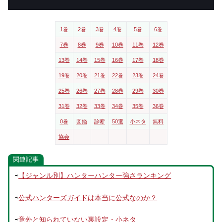
1巻
2巻
3巻
4巻
5巻
6巻
7巻
8巻
9巻
10巻
11巻
12巻
13巻
14巻
15巻
16巻
17巻
18巻
19巻
20巻
21巻
22巻
23巻
24巻
25巻
26巻
27巻
28巻
29巻
30巻
31巻
32巻
33巻
34巻
35巻
36巻
0巻
図鑑
診断
50選
小ネタ
無料
協会
関連記事
⇨
【ジャンル別】ハンターハンター強さランキング
⇨
公式ハンターズガイドは本当に公式なのか？
⇨
意外と知られていない裏設定・小ネタ