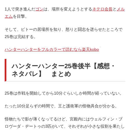
1人で突き進んだ
ゴン
は、場所を変えようとする
ネテロ会長
と
メル
エム
を目撃。
そして、ピトーの居場所を知り、怒りと闘志を迸らせたところで
25巻は完結する。
ハンターハンターをフルカラーで読むなら楽天kobo
ハンターハンター25巻後半【感想・
ネタバレ】 まとめ
25巻は作戦を開始してから10分ぐらいしか時間が経っていない。
たった10分足らずの時間で、王と護衛軍の怪物具合が分かる。
怪物たちで影が薄くなってるけど、宮殿内にはウェルフィン・ブ
ロヴーダ・ヂートゥの3匹がいて、それぞれが小さな役割を果たし