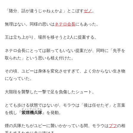
「随分、話が違うじゃねぇかよ」とこぼす
ゼノ
。
無理はない。同様の思いは
ネテロ会長
にもあった。
王は立ち上がり、場所を移そうと2人に提案する。
ネテロ会長にとっては願ってもいない提案だが、同時に「先手を
取られた」という思いも植え付けた。
その頃、ユピーは身体を変化させすぎて、よく分からない生き物
になっていた。
大階段を襲撃した一撃で足を負傷したシュート。
とても歩ける状態ではないが、モラウは「後は任せたぞ」と言葉
ディープパープル
を残し『
紫煙機兵隊
』を発動。
煙の兵隊たちがユピーに襲いかかっている間、モラウは
プフ
の相