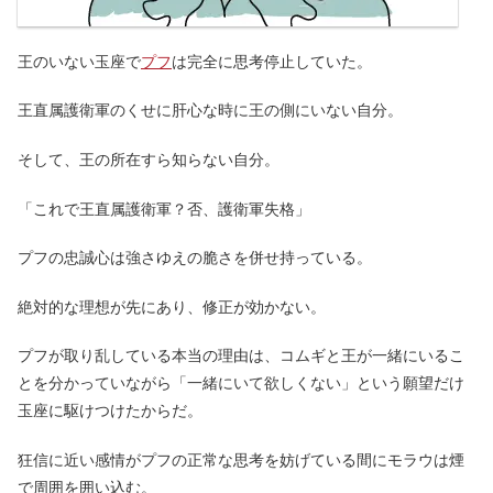
王のいない玉座で
プフ
は完全に思考停止していた。
王直属護衛軍のくせに肝心な時に王の側にいない自分。
そして、王の所在すら知らない自分。
「これで王直属護衛軍？否、護衛軍失格」
プフの忠誠心は強さゆえの脆さを併せ持っている。
絶対的な理想が先にあり、修正が効かない。
プフが取り乱している本当の理由は、コムギと王が一緒にいるこ
とを分かっていながら「一緒にいて欲しくない」という願望だけ
玉座に駆けつけたからだ。
狂信に近い感情がプフの正常な思考を妨げている間にモラウは煙
で周囲を囲い込む。