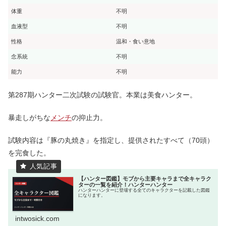
体重
不明
血液型
不明
性格
温和・食い意地
念系統
不明
能力
不明
第287期ハンター二次試験の試験官。本業は美食ハンター。
暴走しがちな
メンチ
の抑止力。
試験内容は『豚の丸焼き』を指定し、提供されたすべて（70頭）
を完食した。
【ハンター図鑑】モブから主要キャラまで全キャラク
ターの一覧を紹介！ハンターハンター
ハンターハンターに登場する全てのキャラクターを記載した図鑑
になります。
intwosick.com