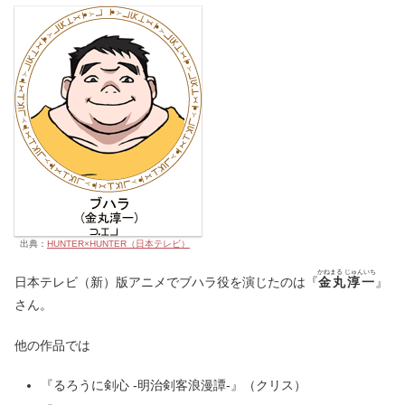
出典：
HUNTER×HUNTER（日本テレビ）
かねまる じゅんいち
日本テレビ（新）版アニメでブハラ役を演じたのは『
金丸淳一
』
さん。
他の作品では
『るろうに剣心 -明治剣客浪漫譚-』（クリス）