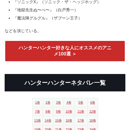
『ソニックX』（ソニック・ザ・ヘッジホッグ）
『地獄先生ぬ〜べ〜』（白戸秀一）
『魔法陣グルグル』（ザブーン王子）
などを演じている。
ハンターハンター好きな人にオススメのアニ
メ100選 ＞
ハンターハンターネタバレ一覧
1巻
2巻
3巻
4巻
5巻
6巻
7巻
8巻
9巻
10巻
11巻
12巻
13巻
14巻
15巻
16巻
17巻
18巻
19巻
20巻
21巻
22巻
23巻
24巻