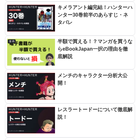
キメラアント編完結！ハンターハ
HUNTER×HUNTER
ンター30巻前半のあらすじ・ネ
タバレ
半額で買える！？マンガを買うな
漫画
らeBookJapan一択の理由を徹
底解説
メンチのキャラクター分析大公
HUNTER×HUNTER
開！
レスラートードーについて徹底解
HUNTER×HUNTER
説！