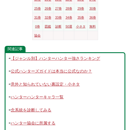
25巻
26巻
27巻
28巻
29巻
30巻
31巻
32巻
33巻
34巻
35巻
36巻
0巻
図鑑
診断
50選
小ネタ
無料
協会
関連記事
⇨
【ジャンル別】ハンターハンター強さランキング
⇨
公式ハンターズガイドは本当に公式なのか？
⇨
意外と知られていない裏設定・小ネタ
⇨
ハンターハンターキャラ一覧
⇨
念系統を診断してみる
⇨
ハンター協会に所属する