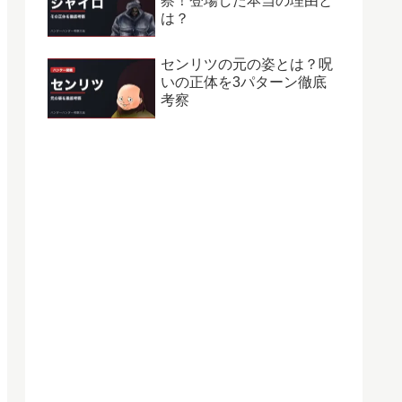
察！登場した本当の理由と
は？
センリツの元の姿とは？呪
いの正体を3パターン徹底
考察