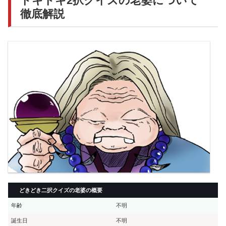
ドキドキ2択クイズの老婆について
徹底解説
どきどき二択クイズの老婆の概要
年齢
不明
誕生日
不明