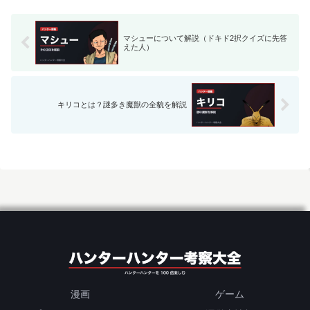
マシューについて解説（ドキド2択クイズに先答
えた人）
キリコとは？謎多き魔獣の全貌を解説
漫画
ゲーム