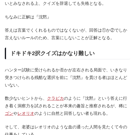
いとみなされる上、クイズを辞退しても失格となる。
ちなみに正解は『沈黙』
答えは言葉でくくれるものではなくないが、回答は①か②でしか
言えないルールのため、言葉にしないことが正解となる。
ドキドキ2択クイズはかなり難しい
ハンター試験に受けられるか否かが左右される局面で、いきなり
突きつけられる残酷な選択を前に『沈黙』を貫ける者はほとんど
いない。
数少ないヒントから、
クラピカ
のように『沈黙』という答えに行
き着く洞察力を試されることが本来の趣旨と推察されるが、稀に
ゴン
や
レオリオ
のように自然と回答しない者も現れる。
そして、老婆はレオリオのような血の通った人間を見たくて今の
仕事をしている。