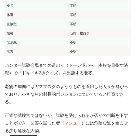
身長
不明
体重
不明
血液型
不明
性格
老獪・物好き
念系統
不明
能力
不明
ハンター試験会場までの道のり（ドーレ港から一本杉を目指す過
程）で『ドキドキ2択クイズ』を出題する老婆。
老婆の周囲にはガスマスクのようなものを着用した人々が群がっ
ており、小さな村の村長的ポジションについていると推察でき
る。
正式な試験官ではないが、試験を受けられるか否かの判断を下す
ことができ、回答を誤った者（
マシュー
）には危険な道を進ませ
る少し危険な人物。