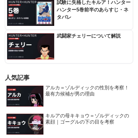
試験に失格したキルア！ハンター
HUNTER×HUNTER
ハンター5巻前半のあらすじ・ネ
タバレ
武闘家チェリーについて解説
HUNTER×HUNTER
人気記事
アルカ＝ゾルディックの性別を考察！
最有力候補が男の理由
キルアの母キキョウ＝ゾルディックの
素顔｜ゴーグルの下の目を考察