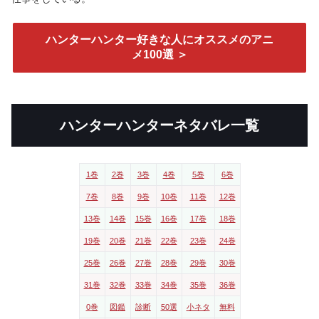
ハンターハンター好きな人にオススメのアニ
メ100選 ＞
ハンターハンターネタバレ一覧
1巻
2巻
3巻
4巻
5巻
6巻
7巻
8巻
9巻
10巻
11巻
12巻
13巻
14巻
15巻
16巻
17巻
18巻
19巻
20巻
21巻
22巻
23巻
24巻
25巻
26巻
27巻
28巻
29巻
30巻
31巻
32巻
33巻
34巻
35巻
36巻
0巻
図鑑
診断
50選
小ネタ
無料