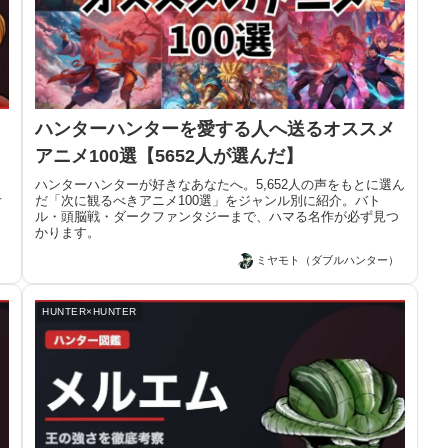
ハンターハンターを愛する人へ送るオススメ
アニメ100選【5652人が選んだ】
ハンターハンターが好きなあなたへ。5,652人の声をもとに選ん
オ
だ「次に観るべきアニメ100選」をジャンル別に紹介。バト
ル・頭脳戦・ダークファンタジーまで、ハマる名作が必ず見つ
かります。
）
ミヤモト（ダブルハンター）
HUNTER×HUNTER