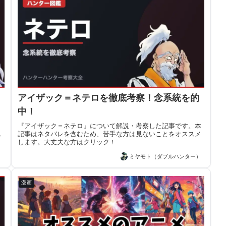
アイザック＝ネテロを徹底考察！念系統を的
中！
。
『アイザック＝ネテロ』について解説・考察した記事です。本
ス
記事はネタバレを含むため、苦手な方は見ないことをオススメ
します。大丈夫な方はクリック！
）
ミヤモト（ダブルハンター）
漫画