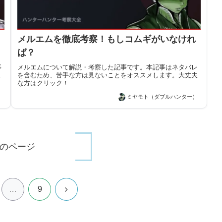
メルエムを徹底考察！もしコムギがいなけれ
ば？
事
メルエムについて解説・考察した記事です。本記事はネタバレ
ま
を含むため、苦手な方は見ないことをオススメします。大丈夫
な方はクリック！
）
ミヤモト（ダブルハンター）
のページ
次
…
9
へ