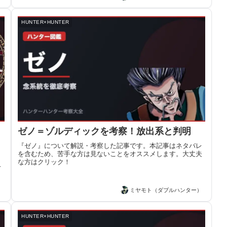
HUNTER×HUNTER
ゼノ＝ゾルディックを考察！放出系と判明
『ゼノ』について解説・考察した記事です。本記事はネタバレ
を含むため、苦手な方は見ないことをオススメします。大丈夫
な方はクリック！
オ
）
ミヤモト（ダブルハンター）
HUNTER×HUNTER