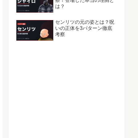
察！登場した本当の理由と
は？
センリツの元の姿とは？呪
いの正体を3パターン徹底
考察